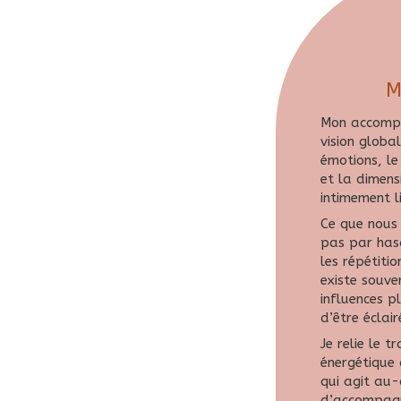
M
Mon accomp
vision globa
émotions, le 
et la dimens
intimement li
Ce que nous 
pas par hasa
les répétitio
existe souv
influences p
d’être éclair
Je relie le 
énergétique 
qui agit au
d’accompagn