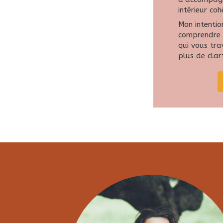
intérieur co
Mon intentio
comprendre v
qui vous tr
plus de clart