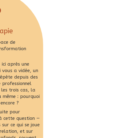
apie
pace de
nsformation
 ici après une
 vous a vidée, un
 répète depuis des
 professionnel
les trois cas, la
la même : pourquoi
 encore ?
uite pour
à cette question —
 sur ce qui se joue
elation, et sur
rofonds, souvent