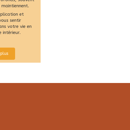
y maintiennent.
lication et
vous sentir
ns votre vie en
rvie intérieur.
 plus