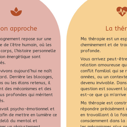
on approche
La thér
agnement repose sur une
Ma thérapie est un es
le de l’être humain, où les
cheminement et de tra
corps, l’histoire personnelle
profonde.
ion énergétique sont
Vous arrivez peut-être
és.
relation amoureuse qui
vivons aujourd’hui ne naît
conflit familial qui se
rd. Derrière les blocages,
années, ou un contexte
ns ou les élans retenus, il
devenu invivable. Dans 
ent des mécanismes et des
question est souvent 
lus profondes qui méritent
est-ce que ça m'arrive
és.
Ma thérapie est constr
travail psycho-émotionnel et
répondre précisément 
afin de mettre en lumière ce
en travaillant à la fois
-delà du mental et
consciemment dans la r
er un réajustement
les mécanismes plus p